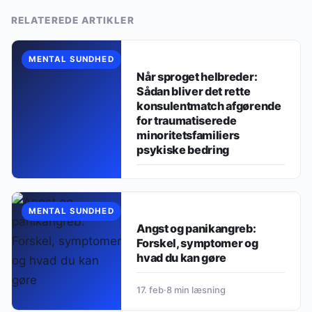
RELATEREDE ARTIKLER
MENTAL SUNDHED
Når sproget helbreder:
Sådan bliver det rette
konsulentmatch afgørende
for traumatiserede
minoritetsfamiliers
psykiske bedring
17. jun
·
15 min læsning
MENTAL SUNDHED
Angst og panikangreb:
Forskel, symptomer og
hvad du kan gøre
17. feb
·
8 min læsning