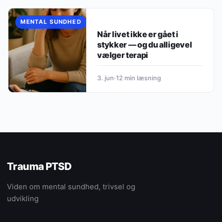
MENTAL SUNDHED
Når livet ikke er gået i
stykker — og du alligevel
vælger terapi
3. jun
·
12 min læsning
Trauma PTSD
Viden om mental sundhed, trivsel og
udvikling