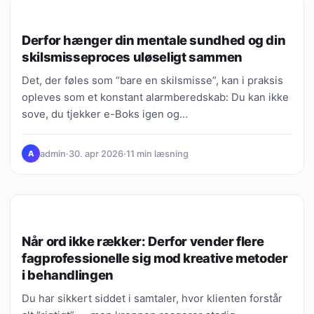
COPING & VÆRKTØJER
Derfor hænger din mentale sundhed og din
skilsmisseproces uløseligt sammen
Det, der føles som “bare en skilsmisse”, kan i praksis
opleves som et konstant alarmberedskab: Du kan ikke
sove, du tjekker e-Boks igen og…
admin
·
30. apr 2026
·
11 min læsning
A
MENTAL SUNDHED
Når ord ikke rækker: Derfor vender flere
fagprofessionelle sig mod kreative metoder
i behandlingen
Du har sikkert siddet i samtaler, hvor klienten forstår