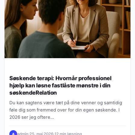
Søskende terapi: Hvornår professionel
hjælp kan løsne fastlåste mønstre i din
søskendeRelation
Du kan sagtens være tæt på dine venner og samtidig
føle dig som fremmed over for din egen søskende. I
2026 ser jeg oftere…
admin
·
25. maj 2026
·
12 min læsning
A