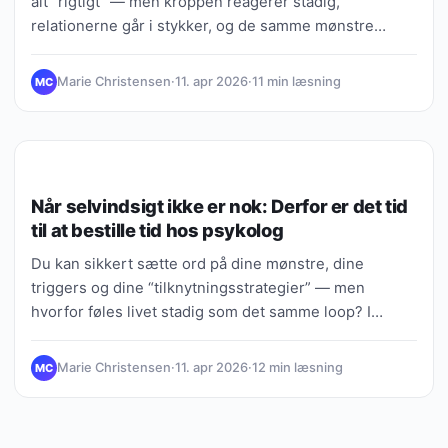
alt “rigtigt” — men kroppen reagerer stadig,
relationerne går i stykker, og de samme mønstre…
Marie Christensen
·
11. apr 2026
·
11 min læsning
MC
MENTAL SUNDHED
Når selvindsigt ikke er nok: Derfor er det tid
til at bestille tid hos psykolog
Du kan sikkert sætte ord på dine mønstre, dine
triggers og dine “tilknytningsstrategier” — men
hvorfor føles livet stadig som det samme loop? I…
Marie Christensen
·
11. apr 2026
·
12 min læsning
MC