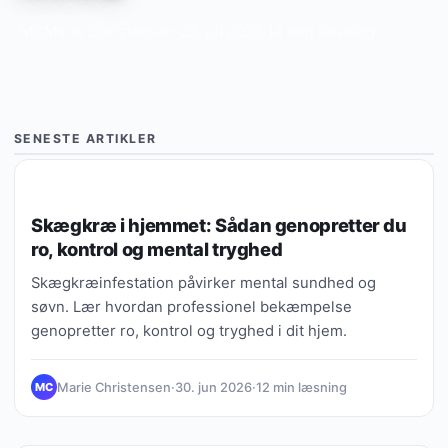
MC
Marie Christensen
·
23. jul 2026
·
14 min læsning
SENESTE ARTIKLER
COPING & VÆRKTØJER
Skægkræ i hjemmet: Sådan genopretter du
ro, kontrol og mental tryghed
Skægkræinfestation påvirker mental sundhed og
søvn. Lær hvordan professionel bekæmpelse
genopretter ro, kontrol og tryghed i dit hjem.
Marie Christensen
·
30. jun 2026
·
12 min læsning
MC