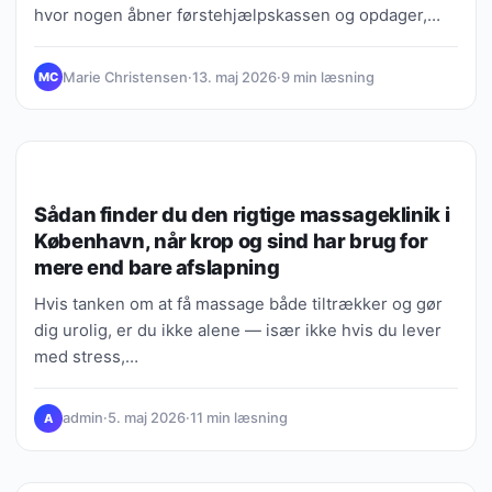
hvor nogen åbner førstehjælpskassen og opdager,…
Marie Christensen
·
13. maj 2026
·
9 min læsning
MC
MENTAL SUNDHED
Sådan finder du den rigtige massageklinik i
København, når krop og sind har brug for
mere end bare afslapning
Hvis tanken om at få massage både tiltrækker og gør
dig urolig, er du ikke alene — især ikke hvis du lever
med stress,…
admin
·
5. maj 2026
·
11 min læsning
A