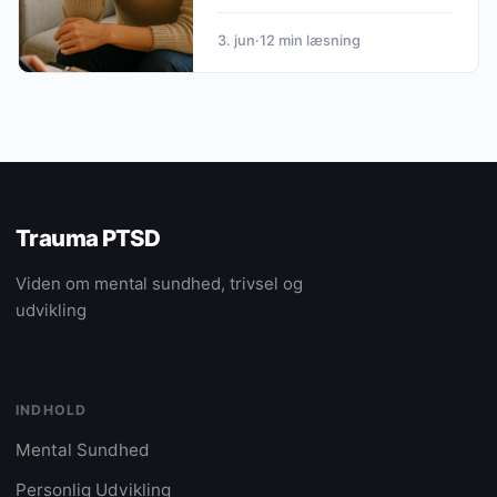
3. jun
·
12 min læsning
Trauma PTSD
Viden om mental sundhed, trivsel og
udvikling
INDHOLD
Mental Sundhed
Personlig Udvikling