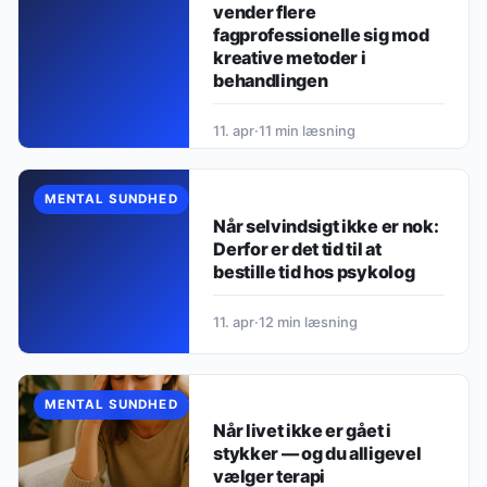
vender flere
fagprofessionelle sig mod
kreative metoder i
behandlingen
11. apr
·
11 min læsning
MENTAL SUNDHED
Når selvindsigt ikke er nok:
Derfor er det tid til at
bestille tid hos psykolog
11. apr
·
12 min læsning
MENTAL SUNDHED
Når livet ikke er gået i
stykker — og du alligevel
vælger terapi