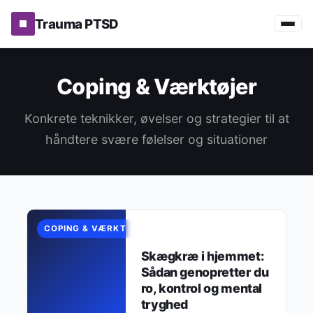
Trauma PTSD
Coping & Værktøjer
Konkrete teknikker, øvelser og strategier til at
håndtere svære følelser og situationer
COPING & VÆRKTØJER
Skægkræ i hjemmet:
Sådan genopretter du
ro, kontrol og mental
tryghed